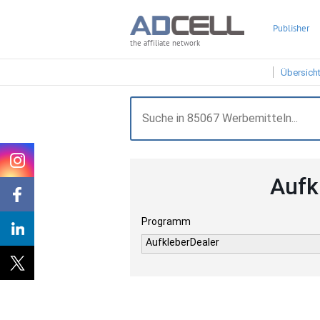
Publisher
the affiliate network
Übersich
Aufk
Programm
AufkleberDealer