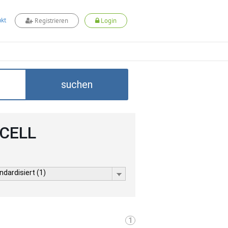
kt
Registrieren
Login
suchen
DCELL
dardisiert (1)
1