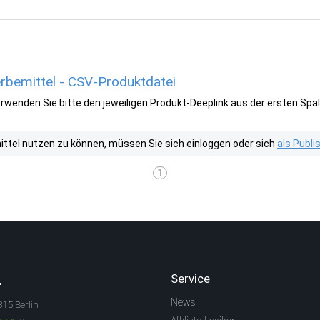
rbemittel - CSV-Produktdatei
wenden Sie bitte den jeweiligen Produkt-Deeplink aus der ersten Spal
tel nutzen zu können, müssen Sie sich einloggen oder sich
als Publ
1
.
Service
News
315 Berlin