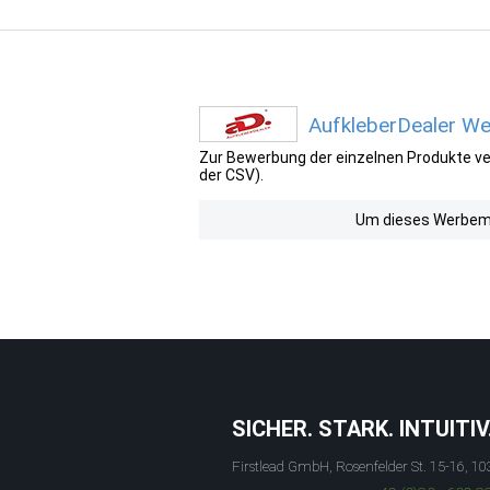
AufkleberDealer We
Zur Bewerbung der einzelnen Produkte ver
der CSV).
Um dieses Werbemit
SICHER. STARK. INTUITIV
Firstlead GmbH, Rosenfelder St. 15-16, 10