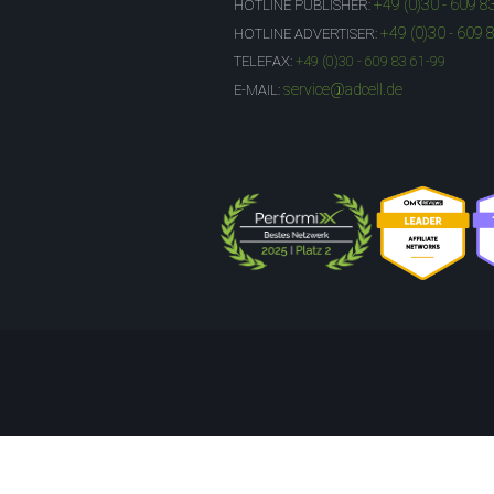
+49 (0)30 - 609 8
HOTLINE PUBLISHER:
+49 (0)30 - 609 
HOTLINE ADVERTISER:
TELEFAX:
+49 (0)30 - 609 83 61-99
service@adcell.de
E-MAIL: