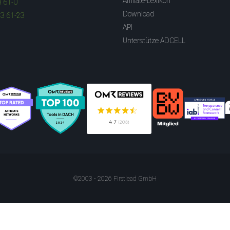
Affiliate-Lexikon
3 61-0
Download
83 61-23
API
Unterstütze ADCELL
©2003 - 2026 Firstlead GmbH