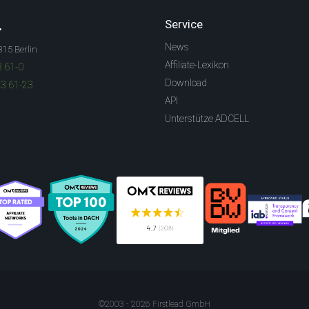
.
Service
News
315 Berlin
Affiliate-Lexikon
3 61-0
Download
83 61-23
API
Unterstütze ADCELL
©2003 - 2026 Firstlead GmbH