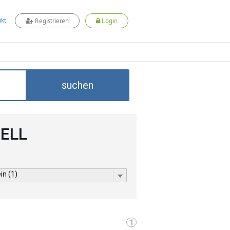
kt
Registrieren
Login
suchen
CELL
in (1)
1