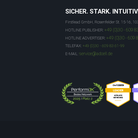
SICHER. STARK. INTUITIV
Firstlead GmbH, Rosenfelder St. 15-16, 10
+49 (0)30 - 609 8
HOTLINE PUBLISHER:
+49 (0)30 - 609 
HOTLINE ADVERTISER:
TELEFAX:
+49 (0)30 - 609 83 61-99
service@adcell.de
E-MAIL: