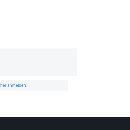
isher anmelden
.