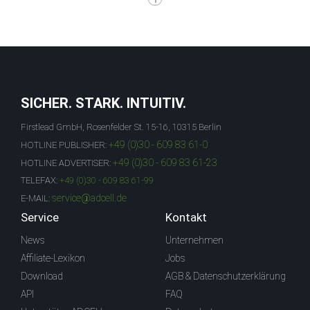
SICHER. STARK. INTUITIV.
Firstlead GmbH, Rosenfelder St. 15-16, 10315 Berlin
+49 (0)30 - 609 83 61-0
HOTLINE PUBLISHER:
+49 (0)30 - 609 83 61-23
HOTLINE ADVERTISER:
TELEFAX:
+49 (0)30 - 609 83 61-99
service@adcell.de
E-MAIL:
Service
Kontakt
News
Unternehmen
Affiliate-Lexikon
Jobs
Download
AGB & Datenschutzerklärung
API
FAQ