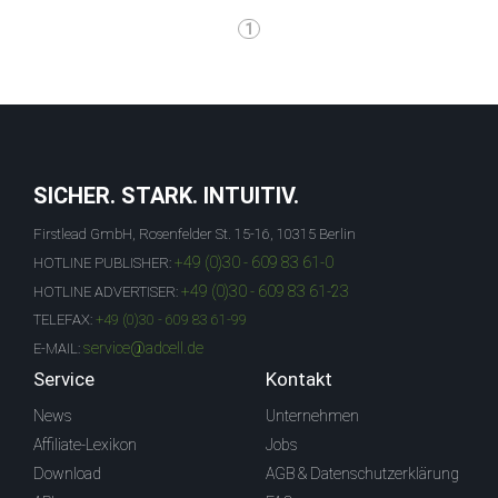
1
SICHER. STARK. INTUITIV.
Firstlead GmbH, Rosenfelder St. 15-16, 10315 Berlin
+49 (0)30 - 609 83 61-0
HOTLINE PUBLISHER:
+49 (0)30 - 609 83 61-23
HOTLINE ADVERTISER:
TELEFAX:
+49 (0)30 - 609 83 61-99
service@adcell.de
E-MAIL:
Service
Kontakt
News
Unternehmen
Affiliate-Lexikon
Jobs
Download
AGB & Datenschutzerklärung