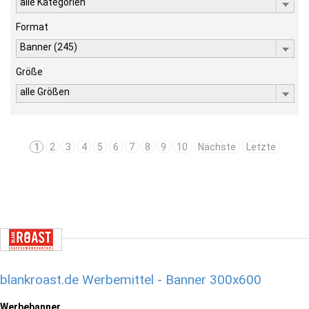
alle Kategorien
Format
Banner (245)
Größe
alle Größen
1
2
3
4
5
6
7
8
9
10
Nächste
Letzte
blankroast.de Werbemittel - Banner 300x600
Werbebanner