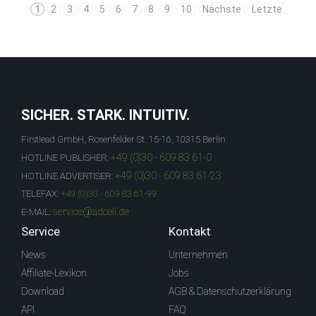
1
2
3
4
5
6
7
8
9
10
Nächste
Letzte
SICHER. STARK. INTUITIV.
Firstlead GmbH, Rosenfelder St. 15-16, 10315 Berlin
+49 (0)30 - 609 83 61-0
HOTLINE PUBLISHER:
+49 (0)30 - 609 83 61-23
HOTLINE ADVERTISER:
TELEFAX:
+49 (0)30 - 609 83 61-99
service@adcell.de
E-MAIL:
Service
Kontakt
News
Unternehmen
Affiliate-Lexikon
Jobs
Download
AGB & Datenschutzerklärung
API
FAQ