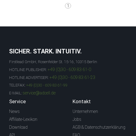
1
SICHER. STARK. INTUITIV.
Firstlead GmbH, Rosenfelder St. 15-16, 10315 Berlin
+49 (0)30 - 609 83 61-0
HOTLINE PUBLISHER:
+49 (0)30 - 609 83 61-23
HOTLINE ADVERTISER:
TELEFAX:
+49 (0)30 - 609 83 61-99
service@adcell.de
E-MAIL:
Service
Kontakt
News
Unternehmen
Affiliate-Lexikon
Jobs
Download
AGB & Datenschutzerklärung
API
FAQ