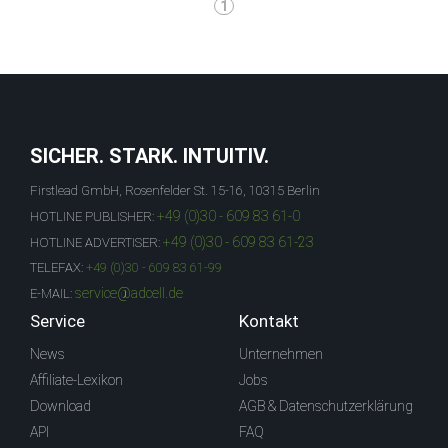
1
SICHER. STARK. INTUITIV.
Firstlead GmbH, Rosenfelder St. 15-16, 10315 Berlin
+49 (0)30 - 609 83 61-0
HOTLINE PUBLISHER:
+49 (0)30 - 609 83 61-23
HOTLINE ADVERTISER:
TELEFAX:
+49 (0)30 - 609 83 61-99
service@adcell.de
E-MAIL:
Service
Kontakt
News
Unternehmen
Affiliate-Lexikon
Jobs
Download
AGB & Datenschutzerklärung
API
FAQ