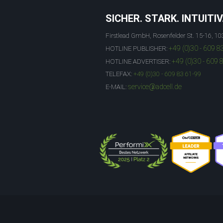
SICHER. STARK. INTUITIV
Firstlead GmbH, Rosenfelder St. 15-16, 10
+49 (0)30 - 609 8
HOTLINE PUBLISHER:
+49 (0)30 - 609 
HOTLINE ADVERTISER:
TELEFAX:
+49 (0)30 - 609 83 61-99
service@adcell.de
E-MAIL: