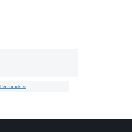
isher anmelden
.