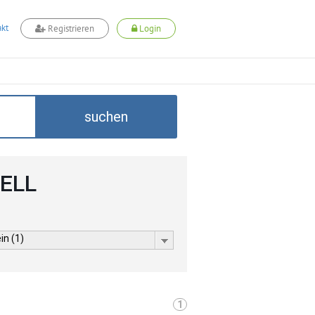
kt
Registrieren
Login
suchen
CELL
in (1)
1