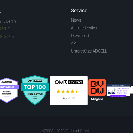
.
Service
News
315 Berlin
Affiliate-Lexikon
3 61-0
Download
83 61-23
API
Unterstütze ADCELL
©2003 - 2026 Firstlead GmbH