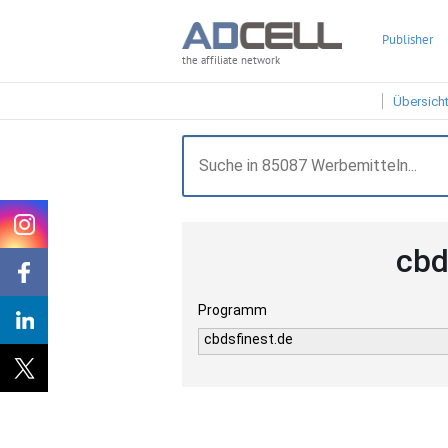
Publisher
the affiliate network
Übersich
cbd
Programm
cbdsfinest.de