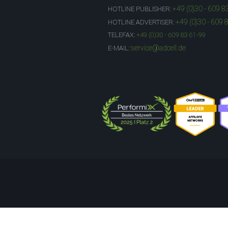
+49 (0)30 - 609 8
HOTLINE PUBLISHER:
+49 (0)30 - 609 
HOTLINE ADVERTISER:
TELEFAX:
+49 (0)30 - 609 83 61-99
service@adcell.de
E-MAIL: