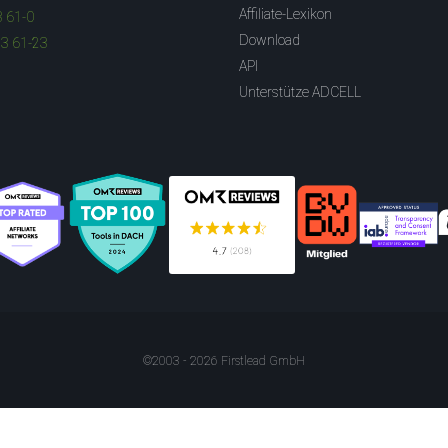
Affiliate-Lexikon
3 61-0
Download
83 61-23
API
Unterstütze ADCELL
©2003 - 2026 Firstlead GmbH