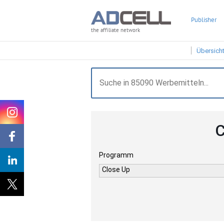
Publisher
the affiliate network
Übersich
C
Programm
Close Up