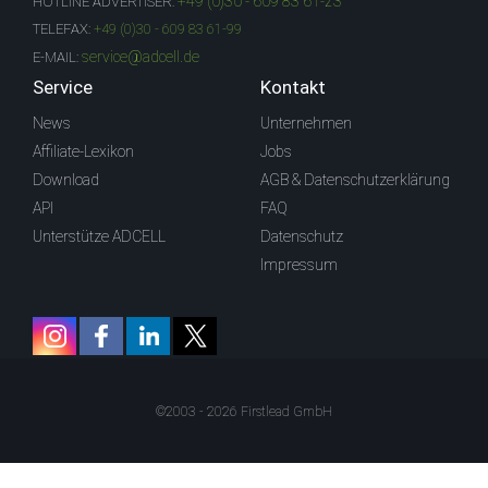
+49 (0)30 - 609 83 61-23
HOTLINE ADVERTISER:
TELEFAX:
+49 (0)30 - 609 83 61-99
service@adcell.de
E-MAIL:
Service
Kontakt
News
Unternehmen
Affiliate-Lexikon
Jobs
Download
AGB & Datenschutzerklärung
API
FAQ
Unterstütze ADCELL
Datenschutz
Impressum
©2003 - 2026 Firstlead GmbH