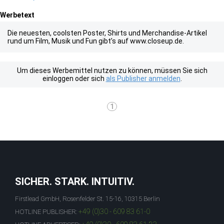
Werbetext
Die neuesten, coolsten Poster, Shirts und Merchandise-Artikel
rund um Film, Musik und Fun gibt’s auf www.closeup.de.
Um dieses Werbemittel nutzen zu können, müssen Sie sich
einloggen oder sich
als Publisher anmelden
.
1
SICHER. STARK. INTUITIV.
Firstlead GmbH, Rosenfelder St. 15-16, 10315 Berlin
+49 (0)30 - 609 83 61-0
HOTLINE PUBLISHER: