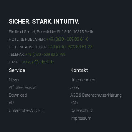
SICHER. STARK. INTUITIV.
Firstlead GmbH, Rosenfelder St. 15-16, 10315 Berlin
+49 (0)30 - 609 83 61-0
HOTLINE PUBLISHER:
+49 (0)30 - 609 83 61-23
HOTLINE ADVERTISER:
TELEFAX:
+49 (0)30 - 609 83 61-99
service@adcell.de
E-MAIL:
Service
Kontakt
News
Unternehmen
Affiliate-Lexikon
Jobs
Download
AGB & Datenschutzerklärung
API
FAQ
Unterstütze ADCELL
Datenschutz
Impressum