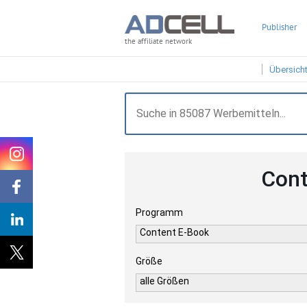
Publisher
the affiliate network
Übersich
Cont
Programm
Content E-Book
Größe
alle Größen