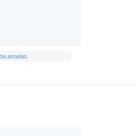
isher anmelden
.