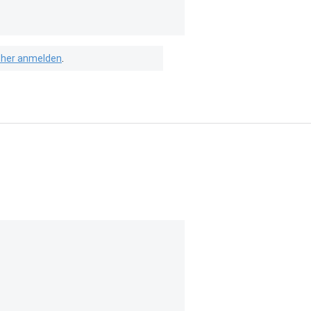
isher anmelden
.