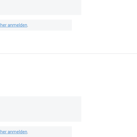
isher anmelden
.
isher anmelden
.