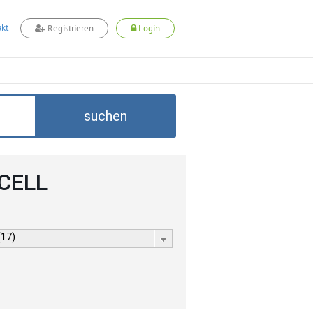
kt
Registrieren
Login
suchen
DCELL
(17)