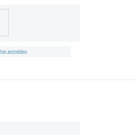
isher anmelden
.