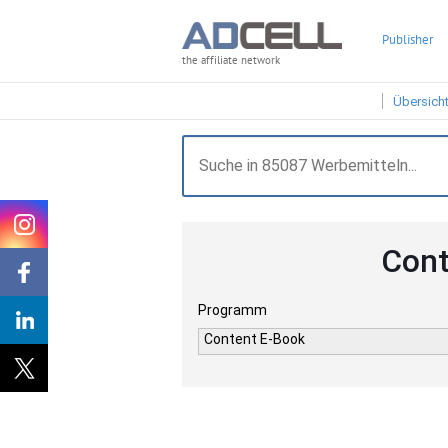
Publisher
the affiliate network
Übersich
Cont
Programm
Content E-Book