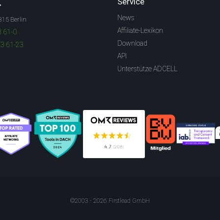
.
Service
News
315 Berlin
Affiliate-Lexikon
3 61-0
Download
83 61-23
API
Unterstütze ADCELL
©2003 - 2026 Firstlead GmbH