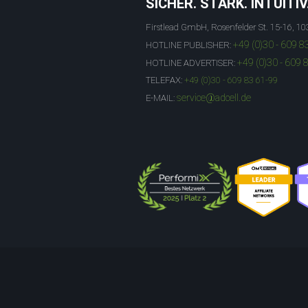
SICHER. STARK. INTUITIV
Firstlead GmbH, Rosenfelder St. 15-16, 10
+49 (0)30 - 609 8
HOTLINE PUBLISHER:
+49 (0)30 - 609 
HOTLINE ADVERTISER:
TELEFAX:
+49 (0)30 - 609 83 61-99
service@adcell.de
E-MAIL: