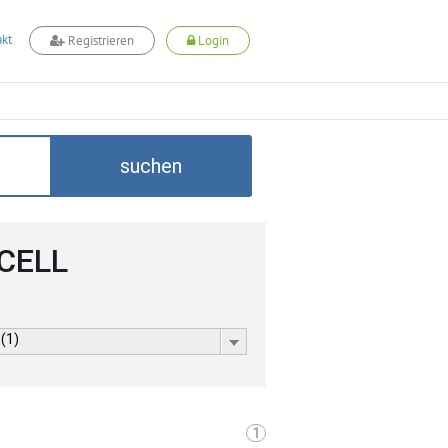
kt
Registrieren
Login
suchen
DCELL
 (1)
1