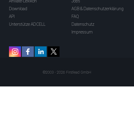
Affiliate-Lexikon
Jobs
Download
AGB & Datenschutzerklärung
API
FAQ
Unterstütze ADCELL
Datenschutz
Impressum
©2003 - 2026 Firstlead GmbH