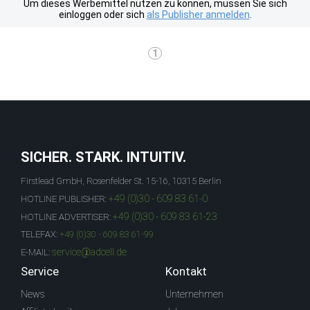
Um dieses Werbemittel nutzen zu können, müssen Sie sich
einloggen oder sich
als Publisher anmelden
.
1
SICHER. STARK. INTUITIV.
Firstlead GmbH, Rosenfelder St. 15-16, 10315 Berlin
+49 (0)30 - 609 83 61-0
HOTLINE PUBLISHER:
+49 (0)30 - 609 83 61-23
HOTLINE ADVERTISER:
TELEFAX:
+49 (0)30 - 609 83 61-99
service@adcell.de
E-MAIL:
Service
Kontakt
News
Unternehmen