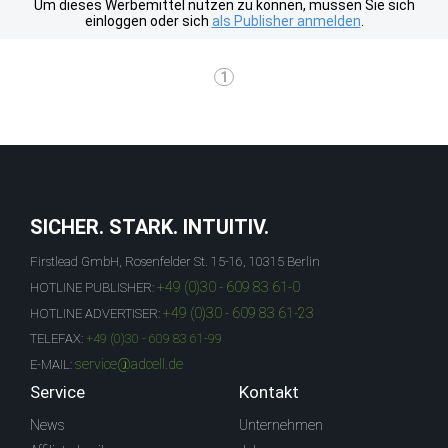
Um dieses Werbemittel nutzen zu können, müssen Sie sich
einloggen oder sich
als Publisher anmelden
.
1
SICHER. STARK. INTUITIV.
Firstlead GmbH, Rosenfelder St. 15-16, 10315 Berlin
+49 (0)30 - 609 83 61-0
HOTLINE PUBLISHER:
+49 (0)30 - 609 83 61-23
HOTLINE ADVERTISER:
TELEFAX:
+49 (0)30 - 609 83 61-99
service@adcell.de
E-MAIL:
Service
Kontakt
News
Unternehmen