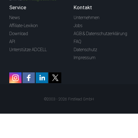
Service
Kontakt
News
Unternehmen
Affiliate-Lexikon
Jobs
Download
AGB & Datenschutzerklärung
API
FAQ
Unterstütze ADCELL
Datenschutz
Impressum
©2003 - 2026 Firstlead GmbH