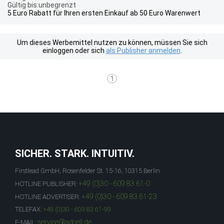
Gültig bis:unbegrenzt
5 Euro Rabatt für Ihren ersten Einkauf ab 50 Euro Warenwert
Um dieses Werbemittel nutzen zu können, müssen Sie sich
einloggen oder sich
als Publisher anmelden
.
1
SICHER. STARK. INTUITIV.
Firstlead GmbH, Rosenfelder St. 15-16, 10315 Berlin
+49 (0)30 - 609 83 61-0
HOTLINE PUBLISHER:
+49 (0)30 - 609 83 61-23
HOTLINE ADVERTISER:
TELEFAX:
+49 (0)30 - 609 83 61-99
service@adcell.de
E-MAIL: