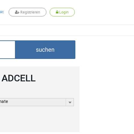
kt
Registrieren
Login
suchen
i ADCELL
rmate