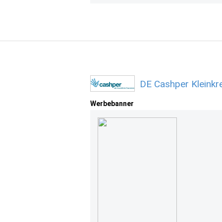
DE Cashper Kleinkr
Werbebanner