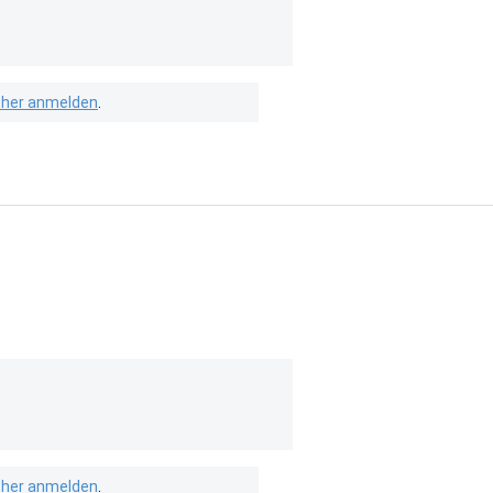
isher anmelden
.
isher anmelden
.