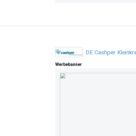
DE Cashper Kleinkr
Werbebanner