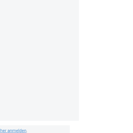
isher anmelden
.