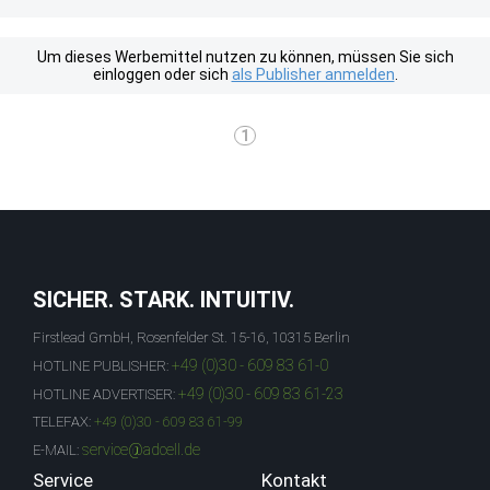
Um dieses Werbemittel nutzen zu können, müssen Sie sich
einloggen oder sich
als Publisher anmelden
.
1
SICHER. STARK. INTUITIV.
Firstlead GmbH, Rosenfelder St. 15-16, 10315 Berlin
+49 (0)30 - 609 83 61-0
HOTLINE PUBLISHER:
+49 (0)30 - 609 83 61-23
HOTLINE ADVERTISER:
TELEFAX:
+49 (0)30 - 609 83 61-99
service@adcell.de
E-MAIL:
Service
Kontakt