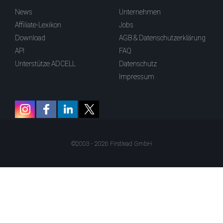
News
Unternehmen
Affiliate-Lexikon
Jobs
Download
AGB & Datenschutzerklärung
API
FAQ
Unterstütze ADCELL
Datenschutz
Impressum
©2003 - 2026 Firstlead GmbH