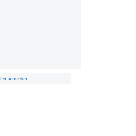
isher anmelden
.