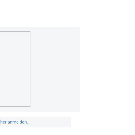
isher anmelden
.