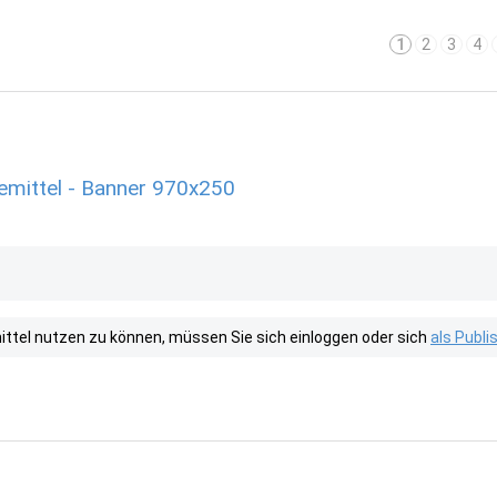
1
2
3
4
mittel - Banner 970x250
tel nutzen zu können, müssen Sie sich einloggen oder sich
als Publ