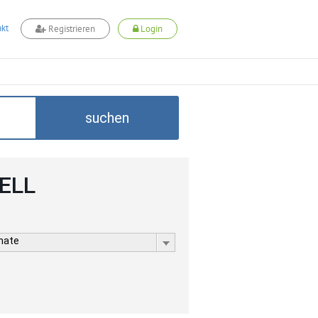
kt
Registrieren
Login
suchen
CELL
rmate