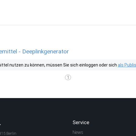
mittel - Deeplinkgenerator
tel nutzen zu können, müssen Sie sich einloggen oder sich
als Publ
1
.
Service
News
315 Berlin