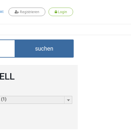
kt
Registrieren
Login
suchen
CELL
 (1)