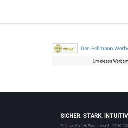
Der-Fellmann Werbe
Um dieses Werbemit
SICHER. STARK. INTUITIV
Firstlead GmbH, Rosenfelder St. 15-16, 10