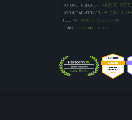
+49 (0)30 - 609 8
HOTLINE PUBLISHER:
+49 (0)30 - 609 
HOTLINE ADVERTISER:
TELEFAX:
+49 (0)30 - 609 83 61-99
service@adcell.de
E-MAIL: