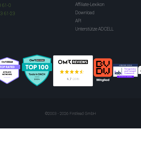
Affiliate-Lexikon
3 61-0
Download
83 61-23
API
Unterstütze ADCELL
©2003 - 2026 Firstlead GmbH