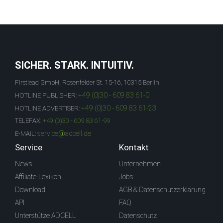
SICHER. STARK. INTUITIV.
Firstlead GmbH, Rosenfelder St. 15-16, 10315 Berlin
+49 (0)30 - 609 83 61-0
HOTLINE PUBLISHER:
+49 (0)30 - 609 83 61-23
HOTLINE ADVERTISER:
TELEFAX:
+49 (0)30 - 609 83 61-99
service@adcell.de
E-MAIL:
Service
Kontakt
News
Unternehmen
Affiliate-Lexikon
Jobs
Download
AGB & Datenschutzerklärung
API
FAQ
Unterstütze ADCELL
Datenschutz