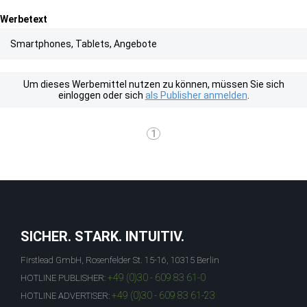
Werbetext
Smartphones, Tablets, Angebote
Um dieses Werbemittel nutzen zu können, müssen Sie sich
einloggen oder sich
als Publisher anmelden
.
1
SICHER. STARK. INTUITIV.
Firstlead GmbH, Rosenfelder St. 15-16, 10315 Berlin
+49 (0)30 - 609 83 61-0
HOTLINE PUBLISHER:
+49 (0)30 - 609 83 61-23
HOTLINE ADVERTISER: