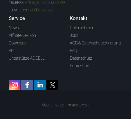
TELEFAX:
+49 (0)30 - 609 83 61-99
service@adcell.de
E-MAIL:
Service
Kontakt
News
Unternehmen
Affiliate-Lexikon
Jobs
Download
AGB & Datenschutzerklärung
API
FAQ
Unterstütze ADCELL
Datenschutz
Impressum
©2003 - 2026 Firstlead GmbH