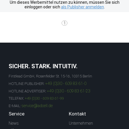
Um dieses Werbemittel nutzen zu können, müssen Sie sich
einloggen oder sich
als Publisher anmelden
.
1
SICHER. STARK. INTUITIV.
Firstlead GmbH, Rosenfelder St. 15-16, 10315 Berlin
+49 (0)30 - 609 83 61-0
HOTLINE PUBLISHER:
+49 (0)30 - 609 83 61-23
HOTLINE ADVERTISER:
TELEFAX:
+49 (0)30 - 609 83 61-99
service@adcell.de
E-MAIL:
Service
Kontakt
News
Unternehmen