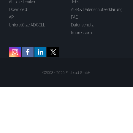
Affiliate-Lexikon
Jobs
Download
AGB & Datenschutzerklärung
API
FAQ
Unterstütze ADCELL
Datenschutz
Impressum
©2003 - 2026 Firstlead GmbH