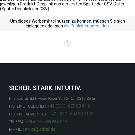
jeweiligen Produkt-Deeplink aus der ersten Spalte der CSV-Datei
(Spalte Deeplink der CSV).
Um dieses Werbemittel nutzen zu können, müssen Sie sich
einloggen oder sich
als Publisher anmelden
.
1
SICHER. STARK. INTUITIV.
Firstlead GmbH, Rosenfelder St. 15-16, 10315 Berlin
+49 (0)30 - 609 83 61-0
HOTLINE PUBLISHER:
+49 (0)30 - 609 83 61-23
HOTLINE ADVERTISER:
TELEFAX:
+49 (0)30 - 609 83 61-99
service@adcell.de
E-MAIL: