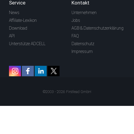
Service
Kontakt
News
Unternehmen
Affiliate-Lexikon
Jobs
Download
AGB & Datenschutzerklärung
API
FAQ
Unterstütze ADCELL
Datenschutz
Impressum
©2003 - 2026 Firstlead GmbH