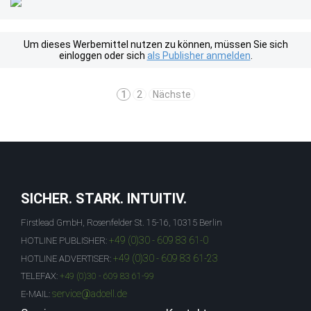
Um dieses Werbemittel nutzen zu können, müssen Sie sich
einloggen oder sich
als Publisher anmelden
.
1
2
Nächste
SICHER. STARK. INTUITIV.
Firstlead GmbH, Rosenfelder St. 15-16, 10315 Berlin
+49 (0)30 - 609 83 61-0
HOTLINE PUBLISHER:
+49 (0)30 - 609 83 61-23
HOTLINE ADVERTISER:
TELEFAX:
+49 (0)30 - 609 83 61-99
service@adcell.de
E-MAIL: