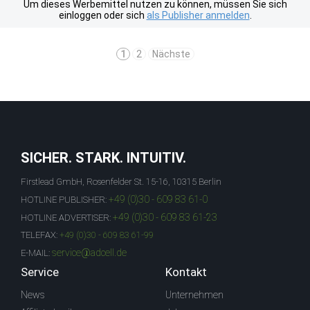
Um dieses Werbemittel nutzen zu können, müssen Sie sich
einloggen oder sich
als Publisher anmelden
.
1
2
Nächste
SICHER. STARK. INTUITIV.
Firstlead GmbH, Rosenfelder St. 15-16, 10315 Berlin
+49 (0)30 - 609 83 61-0
HOTLINE PUBLISHER:
+49 (0)30 - 609 83 61-23
HOTLINE ADVERTISER:
TELEFAX:
+49 (0)30 - 609 83 61-99
service@adcell.de
E-MAIL:
Service
Kontakt
News
Unternehmen