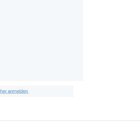
isher anmelden
.