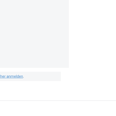
isher anmelden
.