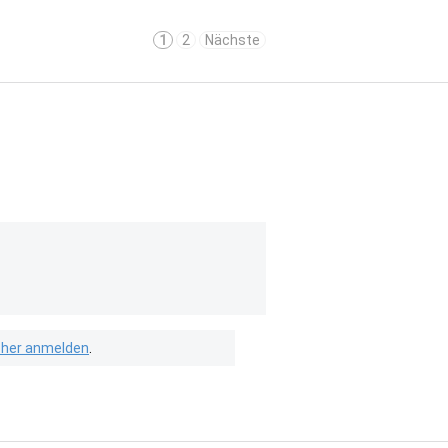
1
2
Nächste
isher anmelden
.