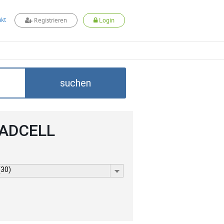
kt
Registrieren
Login
suchen
 ADCELL
(30)