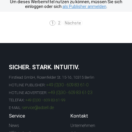
Um dieses Werbemittel nutzen zu können, müssen Sie sich
einloggen oder sich
als Publisher anmelden
.
1
2
Nächste
SICHER. STARK. INTUITIV.
Firstlead GmbH, Rosenfelder St. 15-16, 10315 Berlin
+49 (0)30 - 609 83 61-0
HOTLINE PUBLISHER:
+49 (0)30 - 609 83 61-23
HOTLINE ADVERTISER:
TELEFAX:
+49 (0)30 - 609 83 61-99
service@adcell.de
E-MAIL:
Service
Kontakt
News
Unternehmen