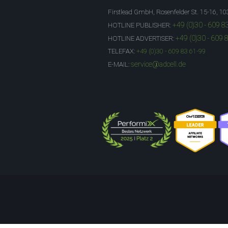
Firstlead GmbH, Rosenfelder St. 15-16, 10
+49 (0)30 - 609 8
HOTLINE PUBLISHER:
+49 (0)30 - 609 
HOTLINE ADVERTISER:
TELEFAX:
+49 (0)30 - 609 83 61-99
service@adcell.de
E-MAIL: