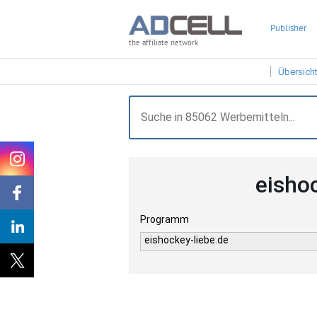
Publisher
the affiliate network
Übersich
eisho
Programm
eishockey-liebe.de