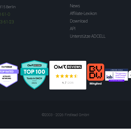
News
315 Berlin
Affiliate-Lexikon
3 61-0
Download
83 61-23
API
Unterstütze ADCELL
©2003 - 2026 Firstlead GmbH