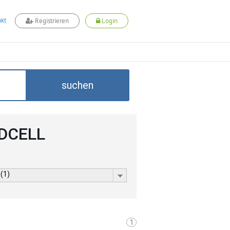
kt
Registrieren
Login
suchen
ADCELL
 (1)
1