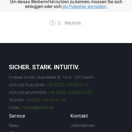
Um dieses Werbemittel nutzen zu können, müssen Sie sich
einloggen oder sich
als Publisher anmelden
.
1
2
Nächste
SICHER. STARK. INTUITIV.
Firstlead GmbH, Rosenfelder St. 15-16, 10315 Berlin
+49 (0)30 - 609 83 61-0
HOTLINE PUBLISHER:
+49 (0)30 - 609 83 61-23
HOTLINE ADVERTISER:
TELEFAX:
+49 (0)30 - 609 83 61-99
service@adcell.de
E-MAIL:
Service
Kontakt
News
Unternehmen