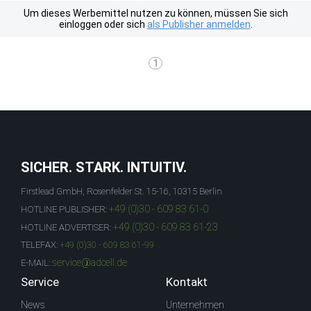
Um dieses Werbemittel nutzen zu können, müssen Sie sich
einloggen oder sich
als Publisher anmelden
.
1
SICHER. STARK. INTUITIV.
Firstlead GmbH, Rosenfelder St. 15-16, 10315 Berlin
+49 (0)30 - 609 83 61-0
HOTLINE PUBLISHER:
+49 (0)30 - 609 83 61-23
HOTLINE ADVERTISER:
TELEFAX:
+49 (0)30 - 609 83 61-99
service@adcell.de
E-MAIL:
Service
Kontakt
News
Unternehmen