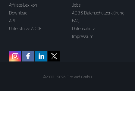
Affiliate-Lexikon
Jobs
Download
AGB & Datenschutzerklärung
API
FAQ
Unterstütze ADCELL
Datenschutz
Impressum
©2003 - 2026 Firstlead GmbH