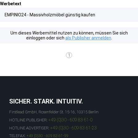
Werbetext
EMPINIO24 - Massivholzmöbel günstig kaufen
Um dieses Werbemittel nutzen zu können, müssen Sie sich
einloggen oder sich
als Publisher anmelden
.
1
SICHER. STARK. INTUITIV.
Firstlead GmbH, Rosenfelder St. 15-16, 10315 Berlin
+49 (0)30 - 609 83 61-0
HOTLINE PUBLISHER:
+49 (0)30 - 609 83 61-23
HOTLINE ADVERTISER:
TELEFAX:
+49 (0)30 - 609 83 61-99