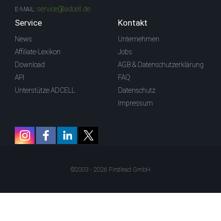
service@adcell.de
E-MAIL:
Service
Kontakt
News
Unternehmen
Affiliate-Lexikon
Jobs
Download
AGB & Datenschutzerklärung
API
FAQ
Unterstütze ADCELL
Datenschutz
Impressum
©2003 - 2026 Firstlead GmbH