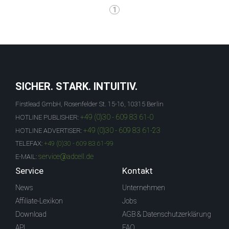
1
SICHER. STARK. INTUITIV.
Firstlead GmbH, Rosenfelder St. 15-16, 10315 Berlin
+49 (0)30 - 609 83 61-0
HOTLINE PUBLISHER:
+49 (0)30 - 609 83 61-23
HOTLINE ADVERTISER:
TELEFAX:
+49 (0)30 - 609 83 61-99
service@adcell.de
E-MAIL:
Service
Kontakt
News
Unternehmen
Affiliate-Lexikon
Jobs
Download
AGB & Datenschutzerklärung
API
FAQ