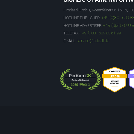
Firstlead GmbH, Rosenfelder St. 15-16, 10
+49 (0)30 - 609 8
HOTLINE PUBLISHER:
+49 (0)30 - 609 
HOTLINE ADVERTISER:
TELEFAX:
+49 (0)30 - 609 83 61-99
service@adcell.de
E-MAIL: