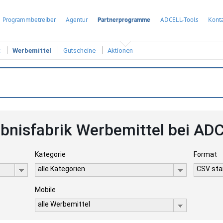
Programmbetreiber
Agentur
Partnerprogramme
ADCELL-Tools
Konta
t
Werbemittel
Gutscheine
Aktionen
ebnisfabrik Werbemittel bei AD
Kategorie
Format
alle Kategorien
CSV stan
Mobile
alle Werbemittel