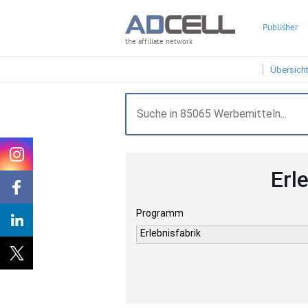
Publisher
the affiliate network
Übersich
Erl
Programm
Erlebnisfabrik