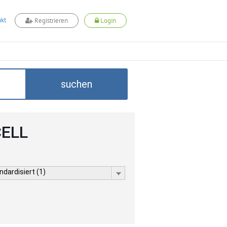
kt
Registrieren
Login
suchen
CELL
dardisiert (1)