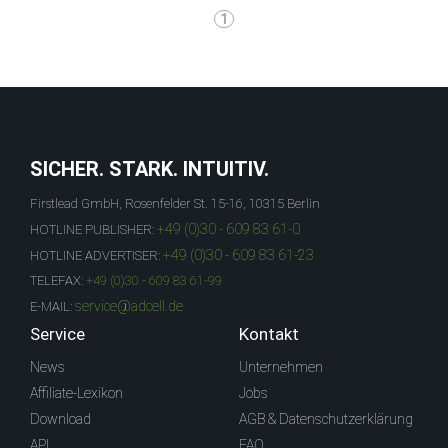
1
SICHER. STARK. INTUITIV.
Firstlead GmbH, Rosenfelder St. 15-16, 10315 Berlin
+49 (0)30 - 609 83 61-0
HOTLINE PUBLISHER:
+49 (0)30 - 609 83 61-23
HOTLINE ADVERTISER:
TELEFAX:
+49 (0)30 - 609 83 61-99
service@adcell.de
E-MAIL:
Service
Kontakt
News
Unternehmen
Affiliate-Lexikon
Jobs
Download
AGB & Datenschutzerklärung
API
FAQ