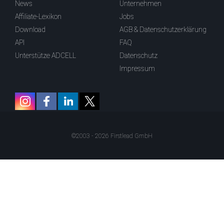
News
Unternehmen
Affiliate-Lexikon
Jobs
Download
AGB & Datenschutzerklärung
API
FAQ
Unterstütze ADCELL
Datenschutz
Impressum
©2003 - 2026 Firstlead GmbH