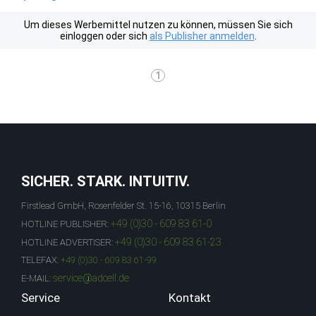
Um dieses Werbemittel nutzen zu können, müssen Sie sich
einloggen oder sich
als Publisher anmelden
.
1
SICHER. STARK. INTUITIV.
Firstlead GmbH, Rosenfelder St. 15-16, 10315 Berlin
+49 (0)30 - 609 83 61-0
HOTLINE PUBLISHER:
+49 (0)30 - 609 83 61-23
HOTLINE ADVERTISER:
TELEFAX:
+49 (0)30 - 609 83 61-99
service@adcell.de
E-MAIL:
Service
Kontakt