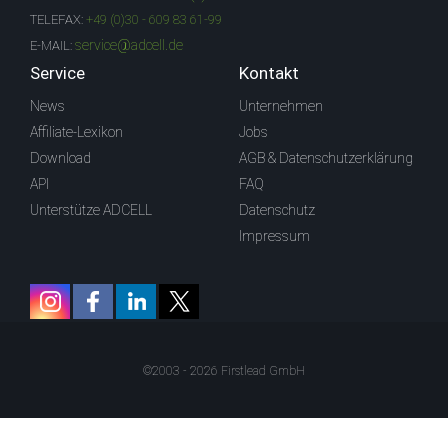
TELEFAX:
+49 (0)30 - 609 83 61-99
service@adcell.de
E-MAIL:
Service
Kontakt
News
Unternehmen
Affiliate-Lexikon
Jobs
Download
AGB & Datenschutzerklärung
API
FAQ
Unterstütze ADCELL
Datenschutz
Impressum
©2003 - 2026 Firstlead GmbH