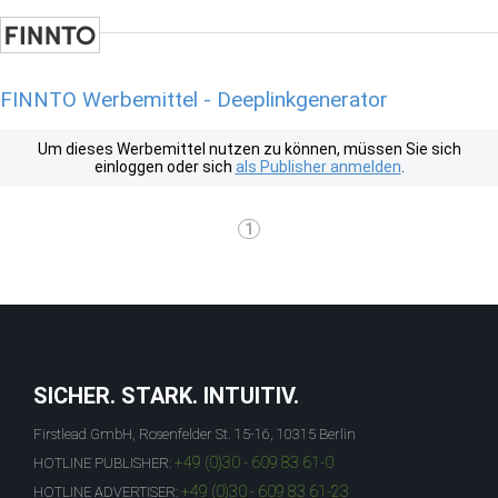
FINNTO Werbemittel - Deeplinkgenerator
Um dieses Werbemittel nutzen zu können, müssen Sie sich
einloggen oder sich
als Publisher anmelden
.
1
SICHER. STARK. INTUITIV.
Firstlead GmbH, Rosenfelder St. 15-16, 10315 Berlin
+49 (0)30 - 609 83 61-0
HOTLINE PUBLISHER:
+49 (0)30 - 609 83 61-23
HOTLINE ADVERTISER: