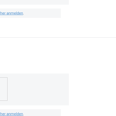
isher anmelden
.
isher anmelden
.