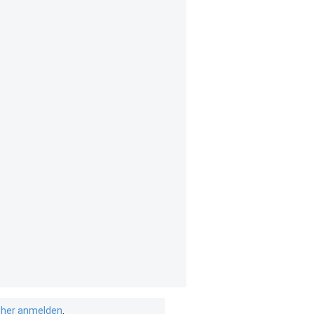
isher anmelden
.