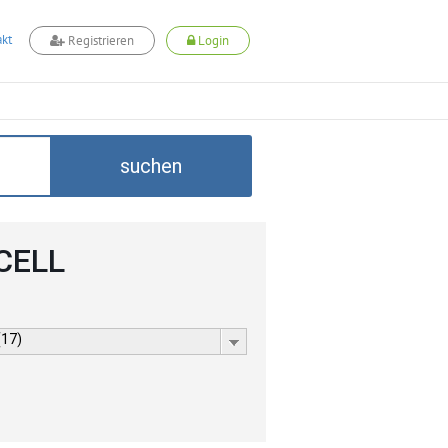
kt
Registrieren
Login
suchen
DCELL
(17)