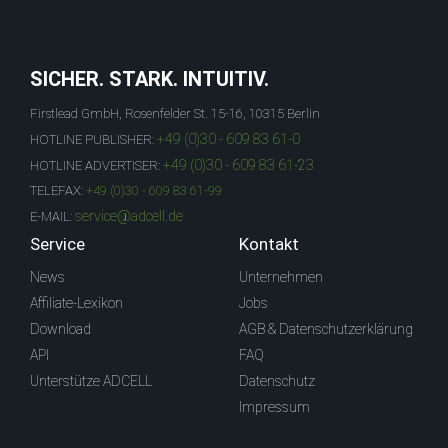
SICHER. STARK. INTUITIV.
Firstlead GmbH, Rosenfelder St. 15-16, 10315 Berlin
+49 (0)30 - 609 83 61-0
HOTLINE PUBLISHER:
+49 (0)30 - 609 83 61-23
HOTLINE ADVERTISER:
TELEFAX:
+49 (0)30 - 609 83 61-99
service@adcell.de
E-MAIL:
Service
Kontakt
News
Unternehmen
Affiliate-Lexikon
Jobs
Download
AGB & Datenschutzerklärung
API
FAQ
Unterstütze ADCELL
Datenschutz
Impressum