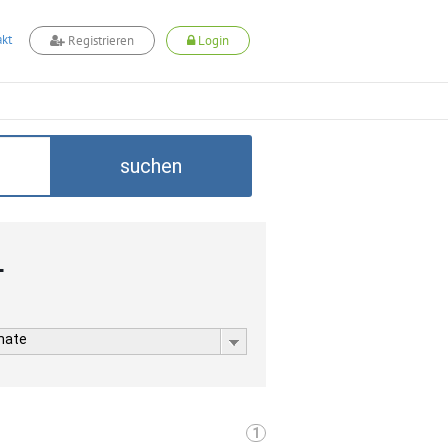
kt
Registrieren
Login
suchen
L
rmate
1