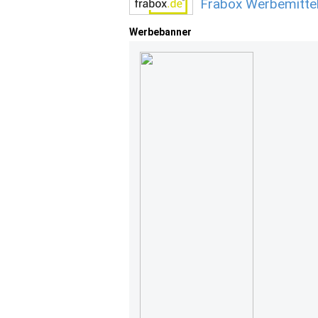
Frabox Werbemitte
Werbebanner