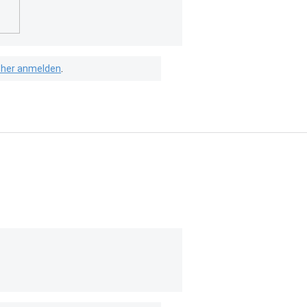
isher anmelden
.