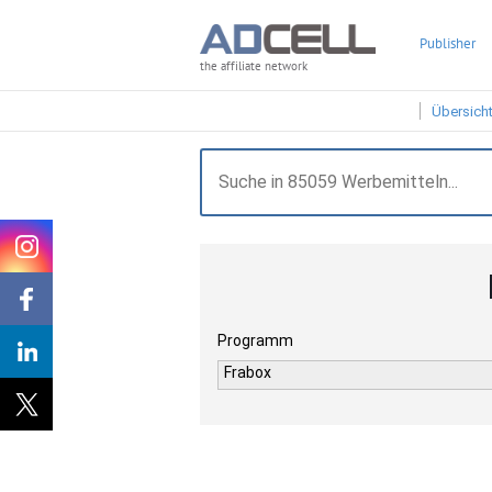
Publisher
the affiliate network
Übersich
Programm
Frabox