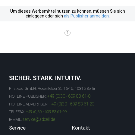
Um dieses Werbemittel nutzen zu können, müssen Sie sich
einloggen oder sich
als Publisher anmelden
.
1
SICHER. STARK. INTUITIV.
Firstlead GmbH, Rosenfelder St. 15-16, 10315 Berlin
+49 (0)30 - 609 83 61-0
HOTLINE PUBLISHER:
+49 (0)30 - 609 83 61-23
HOTLINE ADVERTISER:
TELEFAX:
+49 (0)30 - 609 83 61-99
service@adcell.de
E-MAIL:
Service
Kontakt