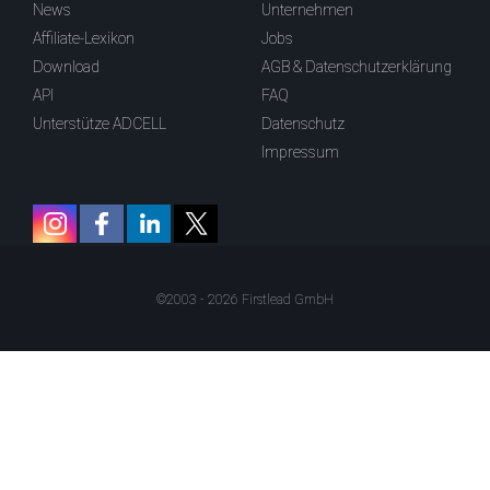
News
Unternehmen
Affiliate-Lexikon
Jobs
Download
AGB & Datenschutzerklärung
API
FAQ
Unterstütze ADCELL
Datenschutz
Impressum
©2003 - 2026 Firstlead GmbH