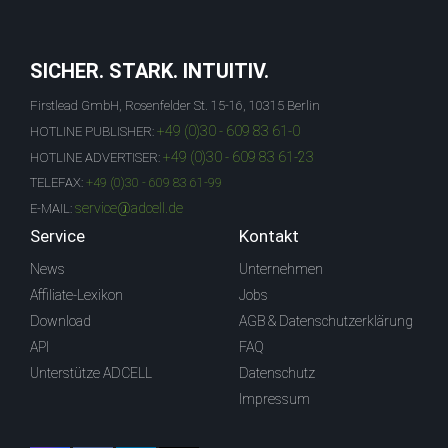
SICHER. STARK. INTUITIV.
Firstlead GmbH, Rosenfelder St. 15-16, 10315 Berlin
+49 (0)30 - 609 83 61-0
HOTLINE PUBLISHER:
+49 (0)30 - 609 83 61-23
HOTLINE ADVERTISER:
TELEFAX:
+49 (0)30 - 609 83 61-99
service@adcell.de
E-MAIL:
Service
Kontakt
News
Unternehmen
Affiliate-Lexikon
Jobs
Download
AGB & Datenschutzerklärung
API
FAQ
Unterstütze ADCELL
Datenschutz
Impressum