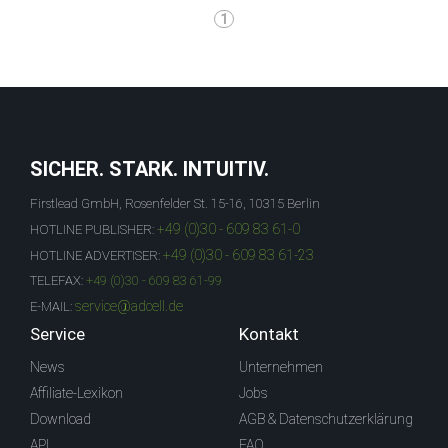
1
SICHER. STARK. INTUITIV.
Firstlead GmbH, Rosenfelder St. 15-16, 10315 Berlin
+49 (0)30 - 609 83 61-0
HOTLINE PUBLISHER:
+49 (0)30 - 609 83 61-23
HOTLINE ADVERTISER:
TELEFAX:
+49 (0)30 - 609 83 61-99
service@adcell.de
E-MAIL:
Service
Kontakt
News
Unternehmen
Affiliate-Lexikon
Jobs
Download
AGB & Datenschutzerklärung
API
FAQ