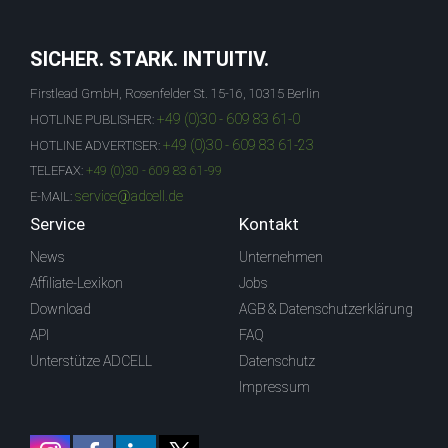
SICHER. STARK. INTUITIV.
Firstlead GmbH, Rosenfelder St. 15-16, 10315 Berlin
+49 (0)30 - 609 83 61-0
HOTLINE PUBLISHER:
+49 (0)30 - 609 83 61-23
HOTLINE ADVERTISER:
TELEFAX:
+49 (0)30 - 609 83 61-99
service@adcell.de
E-MAIL:
Service
Kontakt
News
Unternehmen
Affiliate-Lexikon
Jobs
Download
AGB & Datenschutzerklärung
API
FAQ
Unterstütze ADCELL
Datenschutz
Impressum