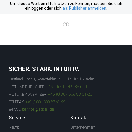
Um dieses Werbemittel nutzen zu können, müssen Sie sich
einloggen oder sich
als Publisher anmelden
.
1
SICHER. STARK. INTUITIV.
Firstlead GmbH, Rosenfelder St. 15-16, 10315 Berlin
+49 (0)30 - 609 83 61-0
HOTLINE PUBLISHER:
+49 (0)30 - 609 83 61-23
HOTLINE ADVERTISER:
TELEFAX:
+49 (0)30 - 609 83 61-99
service@adcell.de
E-MAIL:
Service
Kontakt
News
Unternehmen