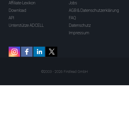
Affiliate-Lexikon
Jobs
Download
AGB & Datenschutzerklärung
API
FAQ
Unterstütze ADCELL
Datenschutz
Impressum
©2003 - 2026 Firstlead GmbH