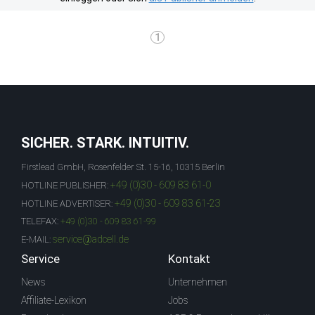
1
SICHER. STARK. INTUITIV.
Firstlead GmbH, Rosenfelder St. 15-16, 10315 Berlin
+49 (0)30 - 609 83 61-0
HOTLINE PUBLISHER:
+49 (0)30 - 609 83 61-23
HOTLINE ADVERTISER:
TELEFAX:
+49 (0)30 - 609 83 61-99
service@adcell.de
E-MAIL:
Service
Kontakt
News
Unternehmen
Affiliate-Lexikon
Jobs