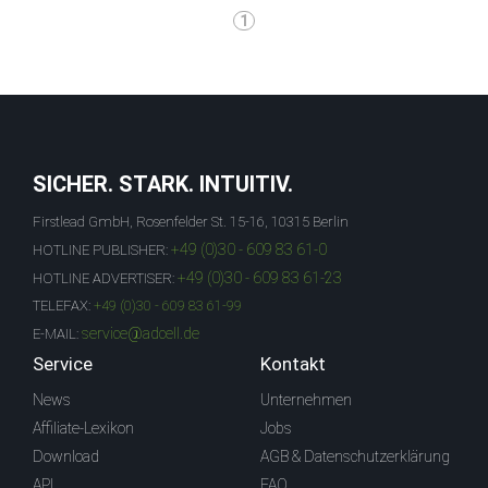
1
SICHER. STARK. INTUITIV.
Firstlead GmbH, Rosenfelder St. 15-16, 10315 Berlin
+49 (0)30 - 609 83 61-0
HOTLINE PUBLISHER:
+49 (0)30 - 609 83 61-23
HOTLINE ADVERTISER:
TELEFAX:
+49 (0)30 - 609 83 61-99
service@adcell.de
E-MAIL:
Service
Kontakt
News
Unternehmen
Affiliate-Lexikon
Jobs
Download
AGB & Datenschutzerklärung
API
FAQ