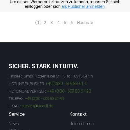
Um dieses Werbemittel nutzen zu können, müssen Sie sich
einloggen oder sich
als Publisher anmelden
.
1
2
3
4
5
6
Nächste
SICHER. STARK. INTUITIV.
Firstlead GmbH, Rosenfelder St. 15-16, 10315 Berlin
+49 (0)30 - 609 83 61-0
HOTLINE PUBLISHER:
+49 (0)30 - 609 83 61-23
HOTLINE ADVERTISER:
TELEFAX:
+49 (0)30 - 609 83 61-99
service@adcell.de
E-MAIL:
Service
Kontakt
News
Unternehmen