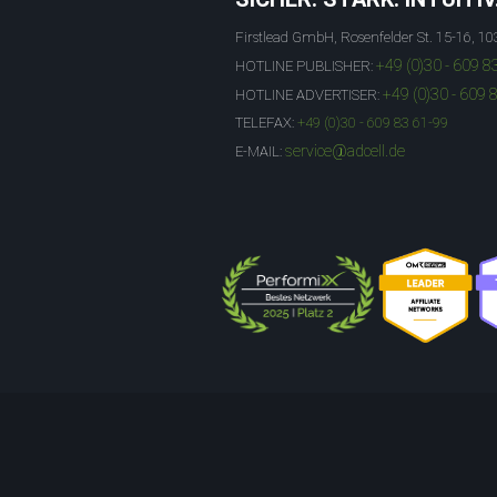
Firstlead GmbH, Rosenfelder St. 15-16, 10
+49 (0)30 - 609 8
HOTLINE PUBLISHER:
+49 (0)30 - 609 
HOTLINE ADVERTISER:
TELEFAX:
+49 (0)30 - 609 83 61-99
service@adcell.de
E-MAIL: