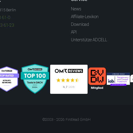
News
315 Berlin
Affiliate-Lexikon
3 61-0
Download
83 61-23
API
Unterstütze ADCELL
©2003 - 2026 Firstlead GmbH