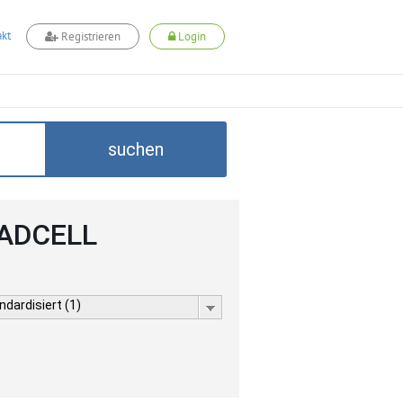
kt
Registrieren
Login
suchen
 ADCELL
dardisiert (1)