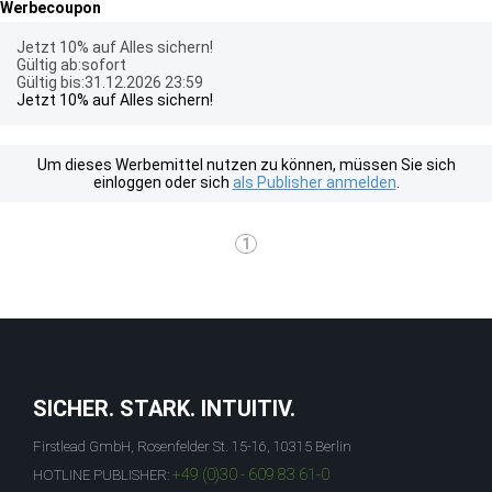
Werbecoupon
Jetzt 10% auf Alles sichern!
Gültig ab:sofort
Gültig bis:31.12.2026 23:59
Jetzt 10% auf Alles sichern!
Um dieses Werbemittel nutzen zu können, müssen Sie sich
einloggen oder sich
als Publisher anmelden
.
1
SICHER. STARK. INTUITIV.
Firstlead GmbH, Rosenfelder St. 15-16, 10315 Berlin
+49 (0)30 - 609 83 61-0
HOTLINE PUBLISHER: