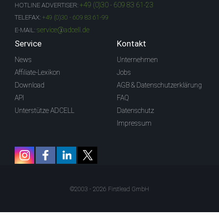
+49 (0)30 - 609 83 61-23
HOTLINE ADVERTISER:
TELEFAX:
+49 (0)30 - 609 83 61-99
service@adcell.de
E-MAIL:
Service
Kontakt
News
Unternehmen
Affiliate-Lexikon
Jobs
Download
AGB & Datenschutzerklärung
API
FAQ
Unterstütze ADCELL
Datenschutz
Impressum
©2003 - 2026 Firstlead GmbH